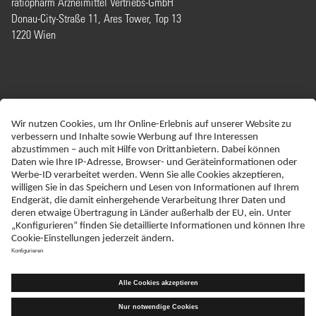
ratiopharm Arzneimittel Vertriebs-GmbH
Donau-City-Straße 11, Ares Tower, Top 13
1220 Wien
ERKLÄRUNG ZUR BARRIEREFREIHEIT
IMPRESSUM
NEBENWIRKUNGSANZEIGEN
DATENSCHUTZ
AGBS
DISCLAIMER
TRANSPARENZINITIATIVE
KONTAKT