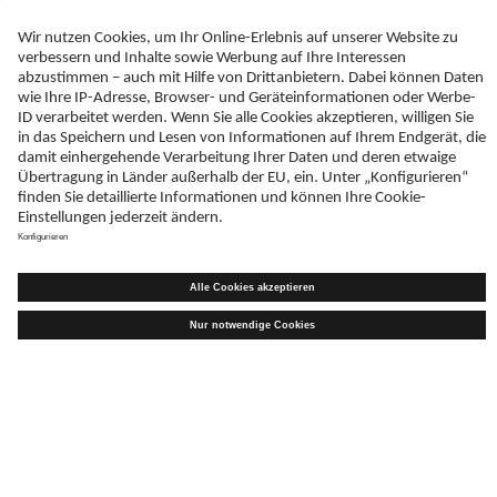
**Die positive Wirkung stellt sich während der Schwangerschaft/Stillzeit nur ein, wenn
zusätzlich zu der für Erwachsene empfohlenen Tagesdosis an Omega-3-Fettsäuren (d.h. 250 mg
DHA und/oder EPA) täglich 200 mg DHA eingenommen werden. Nahrungsergänzungsmittel.
Nahrungsergänzungsmittel sind kein Ersatz für eine abwechslungsreiche Ernährung.
Wussten Sie, dass...
Folat eine aktive Form der Folsäure (Vitamin B9) ist und damit vom
Körper direkt verwertet werden kann?
OTC-AT-00327