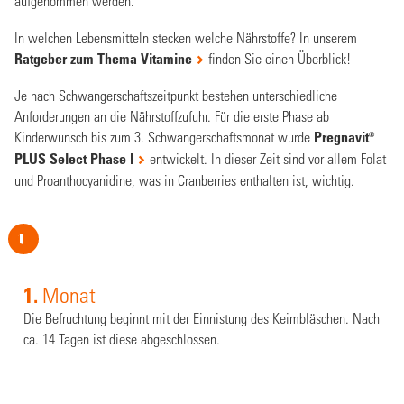
aufgenommen werden.
In welchen Lebensmitteln stecken welche Nährstoffe? In unserem
Ratgeber zum Thema Vitamine
finden Sie einen Überblick!
Je nach Schwangerschaftszeitpunkt bestehen unterschiedliche
Anforderungen an die Nährstoffzufuhr. Für die erste Phase ab
Kinderwunsch bis zum 3. Schwangerschaftsmonat wurde
Pregnavit
®
PLUS Select Phase I
entwickelt. In dieser Zeit sind vor allem Folat
und Proanthocyanidine, was in Cranberries enthalten ist, wichtig.
1.
7.
6.
8.
5.
9.
4.
2.
3.
1.
Monat
Die Befruchtung beginnt mit der Einnistung des Keimbläschen. Nach
ca. 14 Tagen ist diese abgeschlossen.