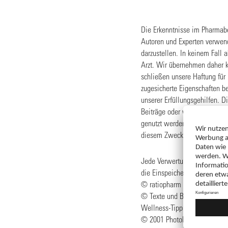
Die Erkenntnisse im Pharmabe
Autoren und Experten verwende
darzustellen. In keinem Fall 
Arzt. Wir übernehmen daher ke
schließen unsere Haftung für 
zugesicherte Eigenschaften be
unserer Erfüllungsgehilfen. D
Beiträge oder wissenschaftli
genutzt werden. Soweit eine 
diesem Zweck verwendet bzw. 
Jede Verwertung innerhalb ei
die Einspeicherung und Verar
© ratiopharm GmbH 2001
© Texte und Bilder (Krankhei
Wellness-Tipp von Digital Im
© 2001 PhotoDisc, Inc.