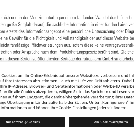
reich und in der Medizin unterliegen einem laufenden Wandel durch Forschun
n große Sorgfalt darauf, die sachliche Information in einer für den Laien ve
aber ersetzt das Informationsangebot eine persönliche Untersuchung oder Dia
ine Gewähr für die Richtigkeit und Vollständigkeit der auf dieser Website be
leicht fahrlässige Pflichtverletzungen aus, sofern diese keine vertragswesentli
treffen oder Ansprüche nach dem Produkthaftungsgesetz berührt sind. Gleiches 
ie in diesen Seiten veröffentlichten Beiträge der ratiopharm GmbH sind urhebe
chen Materialien dürfen von Ärzten und Apothekern für den persönlichen Gebr
Weitergabe an Patienten nicht gegen das Heilmittelwerbegesetz verstößt, dürf
vervielfältigt werden.
nes gewerblichen Unternehmens, wie Vervielfältigung jeder Art, Übersetzung
beitung in elektronischen Systemen, bedarf der schriftlichen Einwilligung de
t erforschen, Aktuell): Bertelsmann Lexikon Verlag. Soweit nicht anders verm
agery.