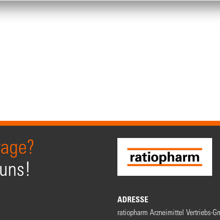
rage?
 uns!
ADRESSE
ratiopharm Arzneimittel Vertriebs-