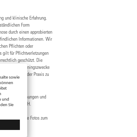
g und klinische Erfahrung.
rständlichen Form
gnose durch einen approbierten
findlichen Informationen. Wir
chen Pflichten oder
gilt für Pflichtverletzungen
rrechtlich geschützt. Die
auch und für Trainingszwecke
en sie auch in der Praxis zu
en, Mikroverfilmungen und
r ratiopharm GmbH.
erkt, stammen die Fotos zum