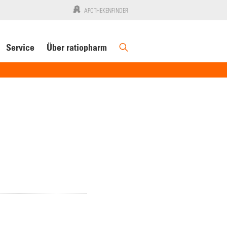
APOTHEKENFINDER
Service
Über ratiopharm