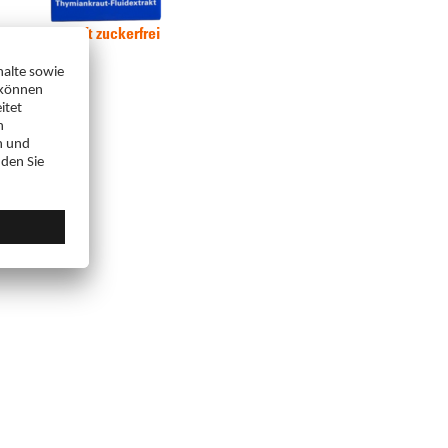
ag Hustensaft zuckerfrei
i,
Arzneimittel