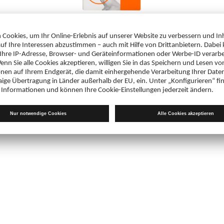
Tonsillol® Gurgellösung
Tussam
rezeptfrei,
Arzneimittel
rezeptfre