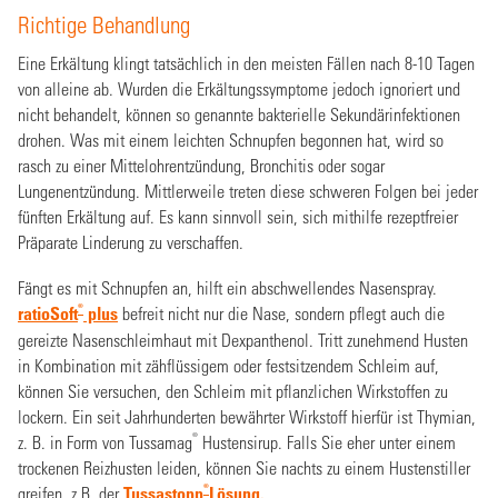
Richtige Behandlung
Eine Erkältung klingt tatsächlich in den meisten Fällen nach 8-10 Tagen
von alleine ab. Wurden die Erkältungssymptome jedoch ignoriert und
nicht behandelt, können so genannte bakterielle Sekundärinfektionen
drohen. Was mit einem leichten Schnupfen begonnen hat, wird so
rasch zu einer Mittelohrentzündung, Bronchitis oder sogar
Lungenentzündung. Mittlerweile treten diese schweren Folgen bei jeder
fünften Erkältung auf. Es kann sinnvoll sein, sich mithilfe rezeptfreier
Präparate Linderung zu verschaffen.
Fängt es mit Schnupfen an, hilft ein abschwellendes Nasenspray.
®
ratioSoft
plus
befreit nicht nur die Nase, sondern pflegt auch die
gereizte Nasenschleimhaut mit Dexpanthenol. Tritt zunehmend Husten
in Kombination mit zähflüssigem oder festsitzendem Schleim auf,
können Sie versuchen, den Schleim mit pflanzlichen Wirkstoffen zu
lockern. Ein seit Jahrhunderten bewährter Wirkstoff hierfür ist Thymian,
®
z. B. in Form von Tussamag
Hustensirup. Falls Sie eher unter einem
trockenen Reizhusten leiden, können Sie nachts zu einem Hustenstiller
®
greifen, z.B. der
Tussastopp
Lösung.