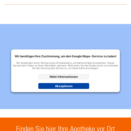
Wir benötigen Ihre Zustimmung, um den Google Maps-Service zu laden!
Wir verwenden einen Service eines Drittanbieters, um Karteninhalte einzubetten. Dieser
Service kann Daten zu Ihren Aktivitäten sammeln. Bitte lesen Sie die Details durch und stimmen
Sie der Nutzung des Service zu, um diese Karte anzuzeigen.
Mehr Informationen
Akzeptieren
Finden Sie hier Ihre Apotheke vor Ort