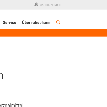
APOTHEKENFINDER
Service
Über ratiopharm
n
Arzneimittel