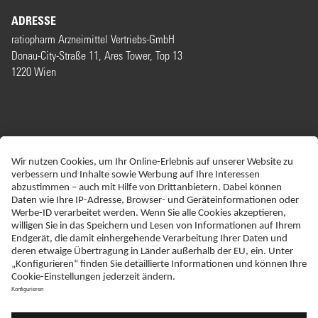
ADRESSE
ratiopharm Arzneimittel Vertriebs-GmbH
Donau-City-Straße 11, Ares Tower, Top 13
1220 Wien
ERKLÄRUNG ZUR BARRIEREFREIHEIT
IMPRESSUM
NEBENWIRKUNGSANZEIGEN
DATENSCHUTZ
AGBS
DISCLAIMER