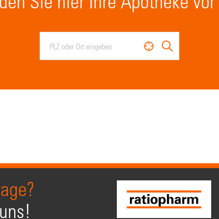
den Sie hier Ihre Apotheke vor
rage?
 uns!