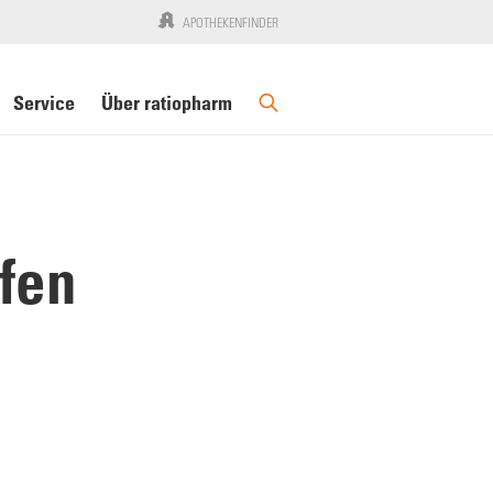
APOTHEKENFINDER
Service
Über ratiopharm
fen