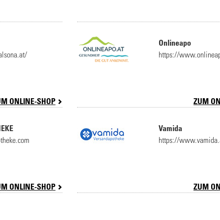
Onlineapo
lsona.at/
https://www.onlineap
UM ONLINE-SHOP
ZUM ON
HEKE
Vamida
theke.com
https://www.vamida.
UM ONLINE-SHOP
ZUM ON