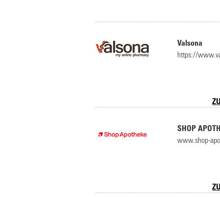
Valsona
https://www.va
Z
SHOP APOT
www.shop-apo
Z