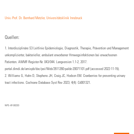
Univ.-Prof. Dr. Bernhard Metzler, Universitätsklinik Innsbruck
Quellen:
1. Interdisziplinäre S3 Leitlinie Epidemiologie, Diagnostik, Therapie, Prävention und Management
unkomplizierter, bakterieller, ambulant erworbener Hrnwegsinfektionen bei erwachsenen
Patienten. AWMF-Register-Nr. 043/044. Langversion 1.1-2, 2017.
portal.dimdi.de/amispb/doc/pei/Web/2611260-palde-20071101.pdf
(accessed 2022-11-15).
2. Williams G, Hahn D, Stephens JH, Craig JC, Hodson EM. Cranberries for preventing urinary
tract infections. Cochrane Database Syst Rev 2023; 4(4): Cd001321.
NPS-AT-00220