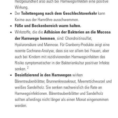
Herzgesundheit also auch bei Harnwegsinfekten eine positive
Wirkung.
Der
Toilettengang nach dem Geschlechtsverkehr
kann
Keime aus der Harnröhre ausschwemmen.
Füße und Beckenbereich warm halten.
Wirkstoffe, die die
Adhäsion der Bakterien an die Mucosa
der Harnwege hemmen
, sind: Chondroitinsulfat,
Hyaluronsäure und Mannose. Für Cranberry-Produkte zeigt eine
rezente Cochrane-Analyse, dass sie vor allem bei Frauen, aber
auch bei Kindern mit rezidivierenden Harnwegsinfekten das
Risiko symptomatischer in der Bakterienkultur positiver Infekte
2
senken.
Desinfizierend in den Harnwegen
wirken
Bärentraubenblätter, Brunnenkressekraut, Meerrettichwurzel und
weißes Sandelholz. Sie senken nachweislich die Rate an
Harnwegsinfektionen. Bärentraubenblätter und Sandelholz
sollten allerdings nicht länger als einen Monat eingenommen
werden.