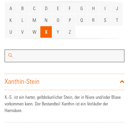
A
B
C
D
E
F
G
H
I
J
K
L
M
N
O
P
Q
R
S
T
U
V
W
X
Y
Z
Xanthin-Stein
X.-S. ist ein harter, gelbbräunlicher Stein, der in Niere und/oder Blase
vorkommen kann. Der Bestandteil Xanthin ist ein Vorläufer der
Harnsäure.