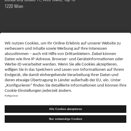
1220 Wien
ERKLÄRUNG ZUR BARRIEREFREIHEIT
IMPRESSUM
NEBENWIRKUNGSANZEIGEN
DATENSCHUTZ
AGBS
DISCLAIMER
TRANSPARENZINITIATIVE
KONTAKT